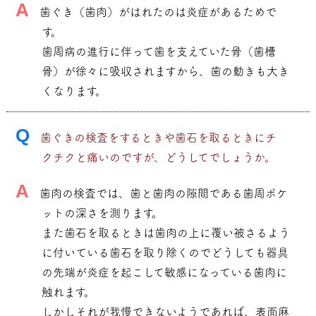
A
歯ぐき（歯肉）がはれたのは炎症があるためで
す。
歯周病の進行に伴って歯を支えていた骨（歯槽
骨）が徐々に吸収されますから、歯の動きも大き
くなります。
Q
歯ぐきの検査をするときや歯石を取るときにチ
クチクと痛いのですが、どうしてでしょうか。
A
歯肉の検査では、歯と歯肉の隙間である歯周ポケ
ットの深さを測ります。
また歯石を取るときは歯肉の上に覆い被さるよう
に付いている歯石を取り除くのでどうしても器具
の先端が炎症を起こして敏感になっている歯肉に
触れます。
しかしそれが我慢できないようであれば、表面麻