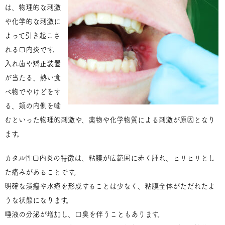
は、物理的な刺激
や化学的な刺激に
よって引き起こさ
れる口内炎です。
入れ歯や矯正装置
が当たる、熱い食
べ物でやけどをす
る、頬の内側を噛
むといった物理的刺激や、薬物や化学物質による刺激が原因となり
ます。
カタル性口内炎の特徴は、粘膜が広範囲に赤く腫れ、ヒリヒリとし
た痛みがあることです。
明確な潰瘍や水疱を形成することは少なく、粘膜全体がただれたよ
うな状態になります。
唾液の分泌が増加し、口臭を伴うこともあります。