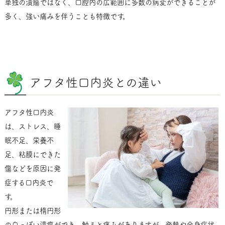
単独の潰瘍ではなく、口腔内の広範囲に多数の病変ができることが
多く、強い痛みを伴うことも特徴です。
アフタ性口内炎との違い
アフタ性口内炎
は、ストレス、睡
眠不足、栄養不
足、粘膜にできた
傷などを原因に発
症する口内炎で
す。
円形または楕円形
の白っぽい潰瘍ができ、触ると痛みがありますが、発熱や全身症状