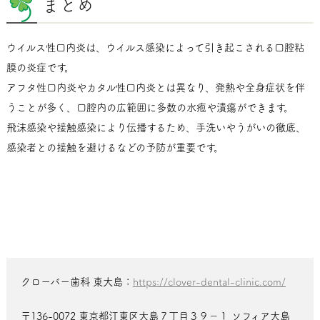
まとめ
ウイルス性口内炎は、ウイルス感染によって引き起こされる口腔粘
膜の炎症です。
アフタ性口内炎やカタル性口内炎とは異なり、発熱や全身症状を伴
うことが多く、口腔内の広範囲に多数の水疱や潰瘍ができます。
飛沫感染や接触感染により伝播するため、手洗いやうがいの徹底、
感染者との接触を避けるなどの予防が重要です。
クローバー歯科 東大島：
https://clover-dental-clinic.com/
〒136-0072 東京都江東区大島７丁目３９−１ ソフィア大島